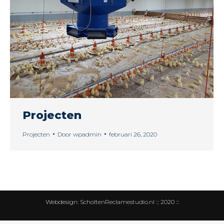
Projecten
Projecten
Door
wpadmin
februari 26, 2020
Webdesign:
ScholtenReclamestudio.nl
::: 2020 :::