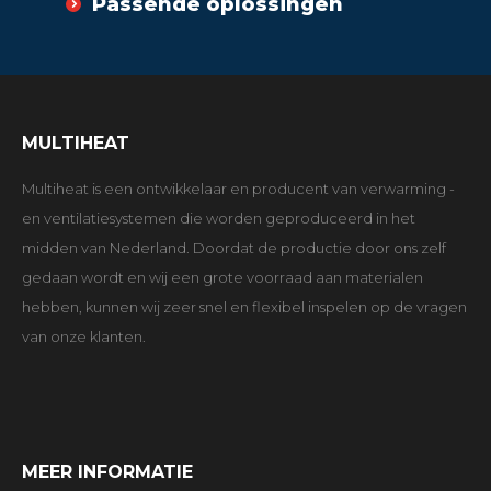
Passende oplossingen
MULTIHEAT
Multiheat is een ontwikkelaar en producent van verwarming -
en ventilatiesystemen die worden geproduceerd in het
midden van Nederland. Doordat de productie door ons zelf
gedaan wordt en wij een grote voorraad aan materialen
hebben, kunnen wij zeer snel en flexibel inspelen op de vragen
van onze klanten.
MEER INFORMATIE