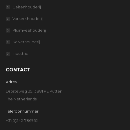
Geitenhouderij
Varkenshouderij
Pluimveehouderij
Kalverhouderij
Industrie
CONTACT
Adres
Drosteweg 39, 3881 PE Putten
The Netherlands
Telefoonnummer
+31(0)342-786952